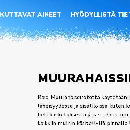
IKUTTAVAT AINEET
HYÖDYLLISTÄ TI
MUURAHAISSI
Raid Muurahaissirotetta käytetään 
läheisyydessä ja sisätiloissa kuten 
heti kosketuksesta ja se tehoaa muur
kaikkiin muihin käsitellyllä pinnalla 