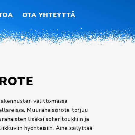
ETOA
OTA YHTEYTTÄ
ROTE
rakennusten välittömässä
kellareissa. Muurahaissirote torjuu
ahaisten lisäksi sokeritoukkiin ja
liikkuviin hyönteisiin. Aine säilyttää