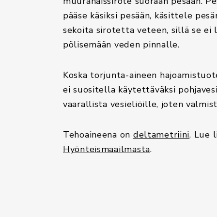
muurahaissirote suoraan pesään. Pe
pääse käsiksi pesään, käsittele pesän
sekoita sirotetta veteen, sillä se ei
pölisemään veden pinnalle.
Koska torjunta-aineen hajoamistuot
ei suositella käytettäväksi pohjavesi
vaarallista vesieliöille, joten valmis
Tehoaineena on
deltametriini
. Lue 
Hyönteismaailmasta
.