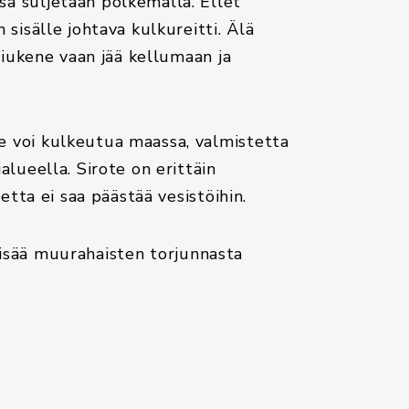
sä suljetaan polkemalla. Ellet
 sisälle johtava kulkureitti. Älä
 liukene vaan jää kellumaan ja
e voi kulkeutua maassa, valmistetta
alueella. Sirote on erittäin
tetta ei saa päästää vesistöihin.
lisää muurahaisten torjunnasta