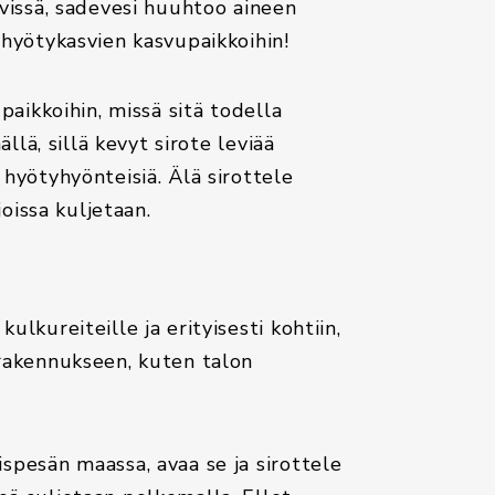
yvissä, sadevesi huuhtoo aineen
 hyötykasvien kasvupaikkoihin!
paikkoihin, missä sitä todella
ällä, sillä kevyt sirote leviää
 hyötyhyönteisiä. Älä sirottele
joissa kuljetaan.
lkureiteille ja erityisesti kohtiin,
 rakennukseen, kuten talon
spesän maassa, avaa se ja sirottele