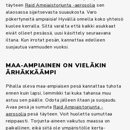
täyteen
Raid Ampiaistorjunta -aerosolia
sen
alaosassa sijaitsevasta suuaukosta. Varo
pökertyneitä ampiaisia! Hyvällä onnella koko yhteisö
kuolee kerralla. Siltä varalta että kaikki asukkaat
eivät olleet pesässä, uusi käsittely seuraavana
iltana. Kun irrotat pesän, kannattaa edelleen
suojautua varmuuden vuoksi.
MAA-AMPIAINEN ON VIELÄKIN
ÄRHÄKKÄÄMPI
Pihalla oleva maa-ampiaisen pesä kannattaa tuhota
ennen kuin lapsi, lemmikki tai kuka tahansa muu
astuu sen päälle. Odota jälleen iltaan ja suojaudu.
Avaa pesä ja sumuta
Raid Ampiaistorjunta -
aerosolia
pesä täyteen. Voit huoletta sumuttaa
reippaasti. Torjunta-aineen vaikutus maassa on
paikallinen, eikä siitä ole ympäristölle kerta-