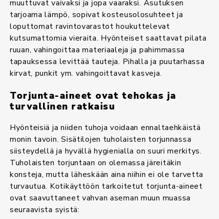
muuttuvat vaivaksi ja jopa vaaraksi. Asutuksen
tarjoama lämpö, sopivat kosteusolosuhteet ja
loputtomat ravintovarastot houkuttelevat
kutsumattomia vieraita. Hyönteiset saattavat pilata
ruuan, vahingoittaa materiaaleja ja pahimmassa
tapauksessa levittää tauteja. Pihalla ja puutarhassa
kirvat, punkit ym. vahingoittavat kasveja.
Torjunta-aineet ovat tehokas ja
turvallinen ratkaisu
Hyönteisiä ja niiden tuhoja voidaan ennaltaehkäistä
monin tavoin. Sisätilojen tuholaisten torjunnassa
siisteydellä ja hyvällä hygienialla on suuri merkitys.
Tuholaisten torjuntaan on olemassa järeitäkin
konsteja, mutta läheskään aina niihin ei ole tarvetta
turvautua. Kotikäyttöön tarkoitetut torjunta-aineet
ovat saavuttaneet vahvan aseman muun muassa
seuraavista syistä: