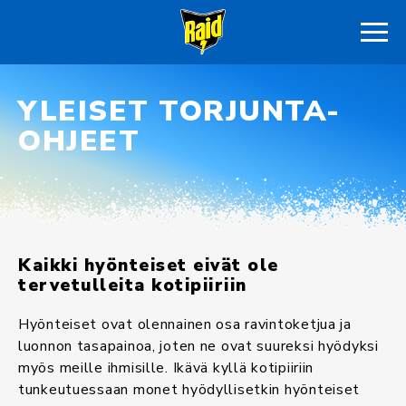
YLEISET TORJUNTA­
OHJEET
Kaikki hyönteiset eivät ole
tervetulleita kotipiiriin
Hyönteiset ovat olennainen osa ravintoketjua ja
luonnon tasapainoa, joten ne ovat suureksi hyödyksi
myös meille ihmisille. Ikävä kyllä kotipiiriin
tunkeutuessaan monet hyödyllisetkin hyönteiset