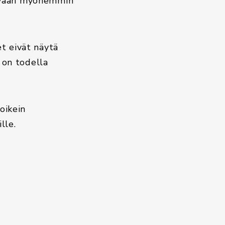
e vaan myöhemmin
et eivät näytä
 on todella
oikein
lle.