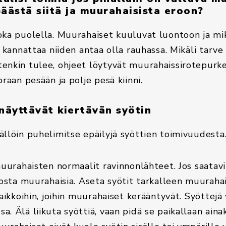
päästä siitä ja muurahaisista eroon?
oka puolella. Muurahaiset kuuluvat luontoon ja mi
, kannattaa niiden antaa olla rauhassa. Mikäli tarve
enkin tulee, ohjeet löytyvät muurahaissirotepurke
oraan pesään ja polje pesä kiinni.
näyttävät kiertävän syötin
ällöin puhelimitse epäilyjä syöttien toimivuudesta.
muurahaisten normaalit ravinnonlähteet. Jos saatavi
nnosta muurahaisia. Aseta syötit tarkalleen muuraha
paikkoihin, joihin muurahaiset kerääntyvät. Syöttejä 
a. Älä liikuta syöttiä, vaan pidä se paikallaan ai