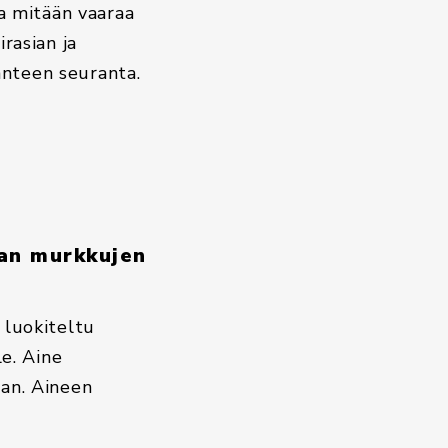
a mitään vaaraa
irasian ja
anteen seuranta.
aan murkkujen
e luokiteltu
le. Aine
aan. Aineen