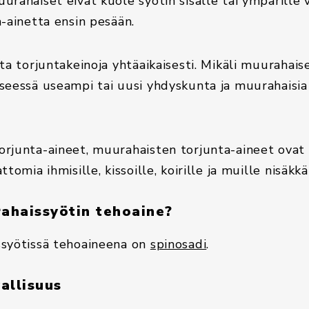
urahaiset eivät kuole syötin sisälle tai ympärill
a-ainetta ensin pesään.
ta torjuntakeinoja yhtäaikaisesti. Mikäli muurahais
seessä useampi tai uusi yhdyskunta ja muurahaisia
rjunta-aineet, muurahaisten torjunta-aineet ovat 
tomia ihmisille, kissoille, koirille ja muille nisäkkäi
ahaissyötin tehoaine?
ssyötissä tehoaineena on
spinosadi
.
allisuus