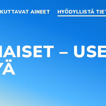
IKUTTAVAT AINEET
HYÖDYLLISTÄ TI
ISET – USE
YÄ