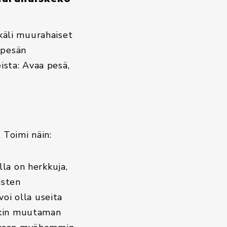
käli muurahaiset
 pesän
ista: Avaa pesä,
 Toimi näin:
lla on herkkuja,
isten
voi olla useita
nakin muutaman