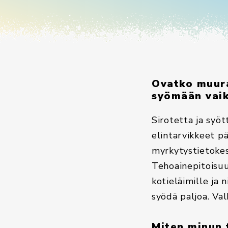
Ovatko muurah
syömään vaik
Sirotetta ja syöt
elintarvikkeet pä
myrkytystietokes
Tehoainepitoisuu
kotieläimille ja 
syödä paljoa. Val
Miten minun t