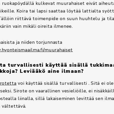
ja ruokapöydällä kulkevat muurahaiset eivät aiheut
keille. Koira tai lapsi saattaa löytää lattialta syött
Tällöin riittävä toimenpide on suun huuhtelu ja til
äriin vain mikäli oireita ilmenee.
isista ja niiden torjunnasta
hyonteismaailma.fi/muurahaiset
ta turvallisesti käyttää sisällä tukkim
ukkoja? Leviääkö aine ilmaan?
rotetta
voi käyttää sisällä turvallisesti . Sitä ei ol
seksi. Sirote on vaarallinen vesieliöille, ei nisäkkäil
stealla liinalla, sillä lakaiseminen levittää sen ilm
 vältettävä.