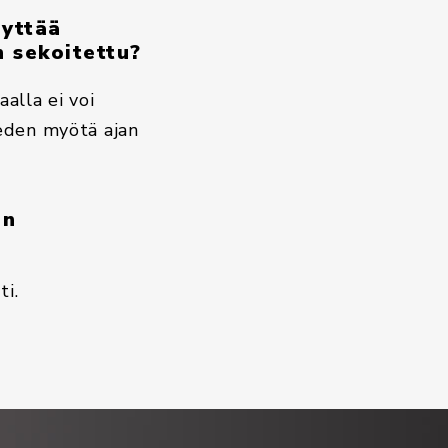
äyttää
n sekoitettu?
alla ei voi
veden myötä ajan
en
i.