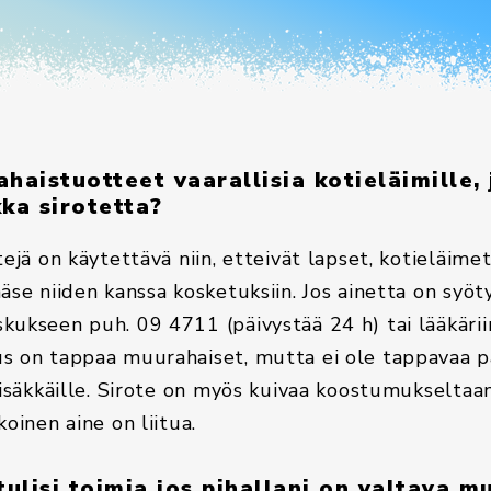
aistuotteet vaarallisia kotieläimille, 
ka sirotetta?
tejä on käytettävä niin, etteivät lapset, kotieläimet
äse niiden kanssa kosketuksiin. Jos ainetta on syöt
kukseen puh. 09 4711 (päivystää 24 h) tai lääkärii
s on tappaa muurahaiset, mutta ei ole tappavaa p
nisäkkäille. Sirote on myös kuivaa koostumukseltaan, 
koinen aine on liitua.
ulisi toimia jos pihallani on valtava 