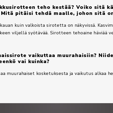
kusirotteen teho kestää? Voiko sitä k
Mitä pitäisi tehdä maalle, johon sitä o
kauan kuin valkoista sirotetta on näkyvissä. Kasvima
lkeen viljellä syötävää. Sirotteen tehoaine häviää 
aissirote vaikuttaa muurahaisiin? Niid
eenkö vai kuinka?
a muurahaiset kosketuksesta ja vaikutus alkaa het