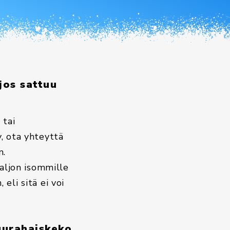
jos sattuu
 tai
y, ota yhteyttä
n.
aljon isommille
eli sitä ei voi
muurahaiskeko