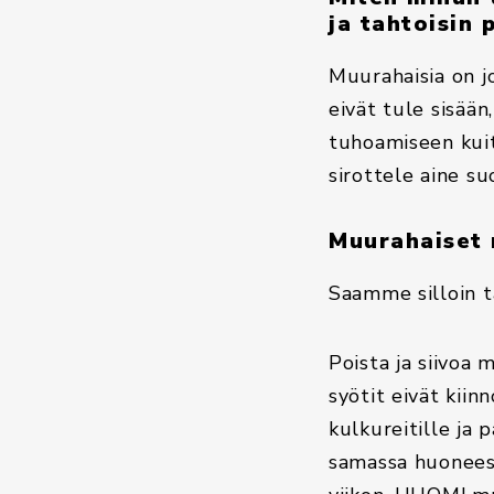
ja tahtoisin 
Muurahaisia on j
eivät tule sisään
tuhoamiseen kuit
sirottele aine su
Muurahaiset 
Saamme silloin t
Poista ja siivoa 
syötit eivät kii
kulkureitille ja 
samassa huoneess