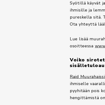
Syötillä käyvät 
ihmisille ja lemmi
pureskella sitä. 
Ota yhteyttä lääk
Lue lisää muuraha
osoitteessa
www.
Voiko sirotet
sisälletuloa
Raid Muurahaissi
ihmiselle vaaralli
pyyhitään pois ko
hengittämistä on