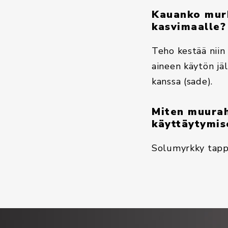
Kauanko murk
kasvimaalle? 
Teho kestää niin 
aineen käytön jä
kanssa (sade).
Miten muurah
käyttäytymis
Solumyrkky tappa