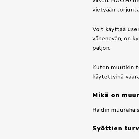
viikon. HUOM! mu
vietyään torjunt
Voit käyttää usei
vähenevän, on ky
paljon.
Kuten muutkin to
käytettyinä vaarat
Mikä on muur
Raidin muurahai
Syöttien turv