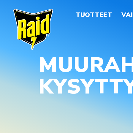
TUOTTEET
VA
MUURAHA
KYSYTT