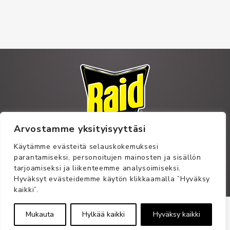
Arvostamme yksityisyyttäsi
Käytämme evästeitä selauskokemuksesi
© Raid, SC Johnson
parantamiseksi, personoitujen mainosten ja sisällön
tarjoamiseksi ja liikenteemme analysoimiseksi.
Transmeri 2019
Hyväksyt evästeidemme käytön klikkaamalla ”Hyväksy
kaikki”.
Mukauta
Hylkää kaikki
Hyväksy kaikki